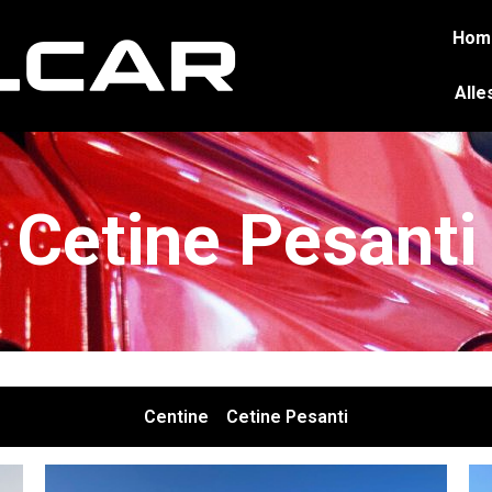
Hom
Alle
Cetine Pesanti
Centine
Cetine Pesanti