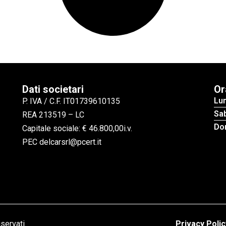
Dati societari
Or
Lu
P. IVA / C.F. IT01739610135
Sa
REA 213519 – LC
Do
Capitale sociale: € 46.800,00i.v.
PEC delcarsrl@pcert.it
iservati.
Privacy Polic