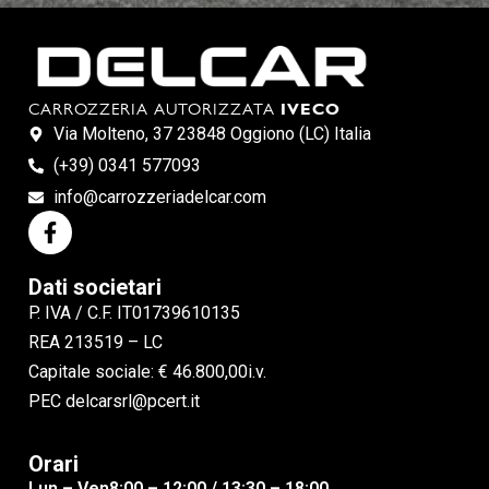
CARROZZERIA AUTORIZZATA
IVECO
Via Molteno, 37 23848 Oggiono (LC) Italia
(+39) 0341 577093
info@carrozzeriadelcar.com
Dati societari
P. IVA / C.F. IT01739610135
REA 213519 – LC
Capitale sociale: € 46.800,00i.v.
PEC delcarsrl@pcert.it
Orari
Lun – Ven
8:00 – 12:00 / 13:30 – 18:00